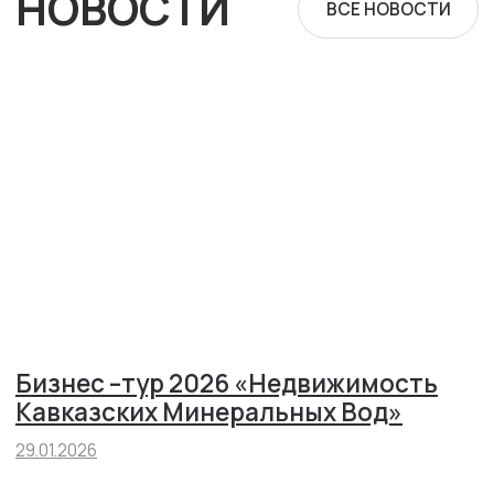
конкретным клиентом. Качественные характеристики
квартир и нежилых помещений, а также все варианты
визуализации объекта в целом, приведенные на сайте, не
обладают признаками абсолютной идентичности проектной
и рабочей документации на строительство объекта. За
окончательным расчетом и бронированием обращайтесь к
нашим менеджерам. Бронирование возможно только после
подтверждения условий бронирования, выбранного объекта
менеджером компании «Стройжилсервис».
Представленные иллюстрации дизайн-проектов квартир
являются примером организации пространства,
меблировки и сочетания цветов. Изображения на
фотографиях и рисунках могут отличаться от реального
объекта. Часть информации на данном сайте относится к
прошлому и возможно устарела, такая информация должна
восприниматься как предоставленная на дату своей
первичной публикации