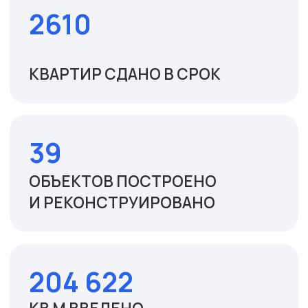
ЖК 40 лет октября, 2 очередь:
выдача ключей
28.04.2025
Навигация
ГЛАВНАЯ
НОВОСТИ
О КОМПАНИИ
АКЦИИ
СПОСОБЫ
КОНТАКТЫ
ПОКУПКИ
ИНФОРМАЦИЯ
ДЛЯ
ПОКУПАТЕЛЕЙ
Проекты
ЖК ФОМЕНКО
ЖК 40 ЛЕТ
ОКТЯБРЯ
8 (800) 550-33-85