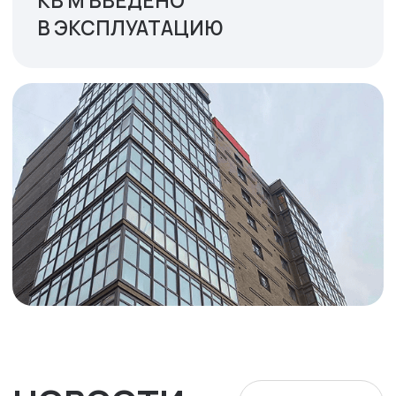
ПЕРЕЗВОНИТЕ МНЕ
szs-kislovodsk@mail.ru
г. Кисловодск, пер. Зашкольный, д.3
Не является публичной офертой.
Информация носит ознакомительный характер.
Политика
конфиденциальности
©Стройжилсервис,
2025
Информация, представленная на данном сайте, носит
исключительно информационный характер, не является
офертой или публичной офертой в соответствии со ст. 435,
п. 2 ст. 437 Гражданского Кодекса Российской Федерации.
Указанные на сайте цены не являются окончательными,
застройщик может изменить в любое время указанные на
сайте цены без какого-либо предварительного
уведомления. Цена договора формируется индивидуально и
определяется непосредственно при подписании договора с